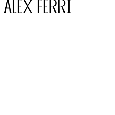
A
L
E
X
F
E
R
R
I