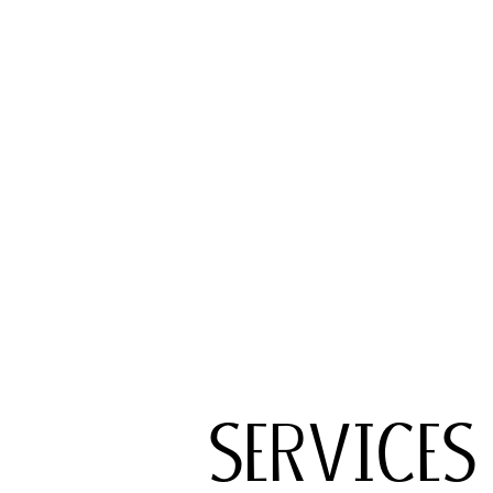
S
E
R
V
I
C
E
S